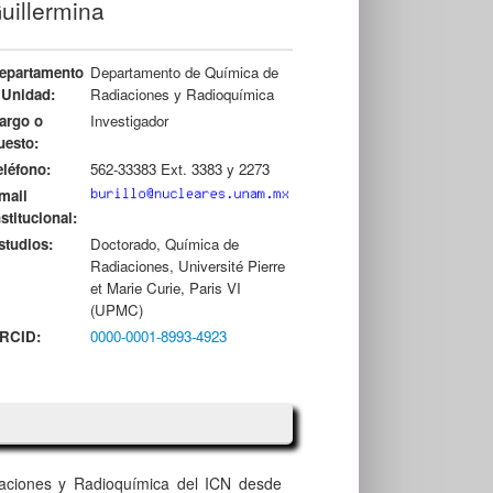
uillermina
epartamento
Departamento de Química de
 Unidad:
Radiaciones y Radioquímica
argo o
Investigador
uesto:
eléfono:
562-33383 Ext. 3383 y 2273
mail
nstitucional:
studios:
Doctorado, Química de
Radiaciones, Université Pierre
et Marie Curie, Paris VI
(UPMC)
RCID:
0000-0001-8993-4923
iaciones y Radioquímica
del ICN
desde