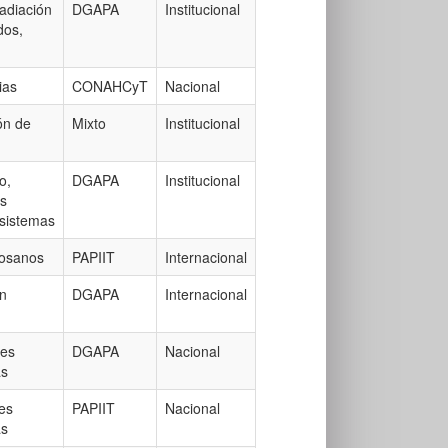
radiación
DGAPA
Institucional
dos,
ias
CONAHCyT
Nacional
ón de
Mixto
Institucional
o,
DGAPA
Institucional
os
 sistemas
tosanos
PAPIIT
Internacional
ón
DGAPA
Internacional
les
DGAPA
Nacional
as
les
PAPIIT
Nacional
as