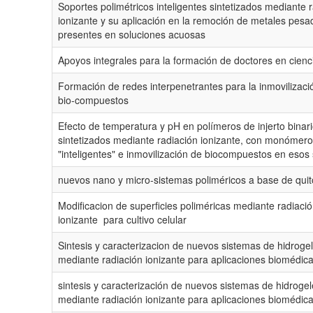
Soportes polimétricos inteligentes sintetizados mediante 
ionizante y su aplicación en la remoción de metales pesa
presentes en soluciones acuosas
Apoyos integrales para la formación de doctores en cienc
Formación de redes interpenetrantes para la inmovilizaci
bio-compuestos
Efecto de temperatura y pH en polímeros de injerto binari
sintetizados mediante radiación ionizante, con monómer
"inteligentes" e inmovilización de biocompuestos en esos
nuevos nano y micro-sistemas poliméricos a base de qui
Modificacion de superficies poliméricas mediante radiaci
ionizante para cultivo celular
Sintesis y caracterizacion de nuevos sistemas de hidroge
mediante radiación ionizante para aplicaciones biomédic
sintesis y caracterización de nuevos sistemas de hidroge
mediante radiación ionizante para aplicaciones biomédic