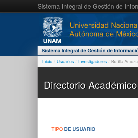
Sistema Integral de Gestión de Info
Sistema Integral de Gestión de Informaci
Inicio
/
Usuarios
/
Investigadores
/
Burillo Amezc
Directorio Académico
TIPO
DE USUARIO