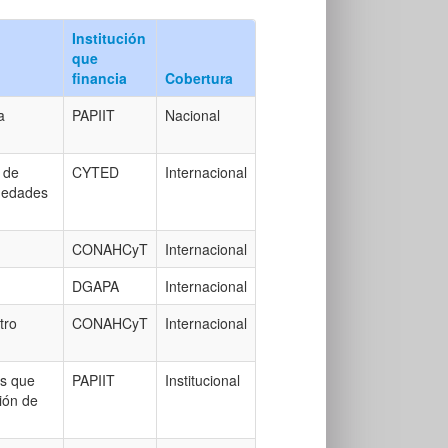
Institución
que
financia
Cobertura
a
PAPIIT
Nacional
 de
CYTED
Internacional
medades
CONAHCyT
Internacional
DGAPA
Internacional
tro
CONAHCyT
Internacional
es que
PAPIIT
Institucional
ión de