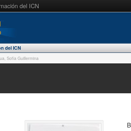
rmación del ICN
ón del ICN
ua, Sofía Guillermina
B