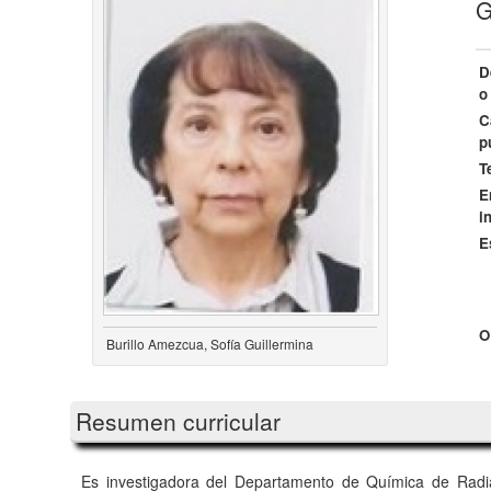
G
D
o
C
p
T
E
i
E
O
Burillo Amezcua, Sofía Guillermina
Resumen curricular
Es investigadora del Departamento de Química de Rad