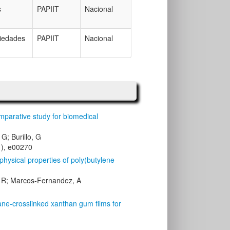
s
PAPIIT
Nacional
piedades
PAPIIT
Nacional
mparative study for biomedical
G; Burillo, G
1), e00270
physical properties of poly(butylene
o, R; Marcos-Fernandez, A
ane-crosslinked xanthan gum films for