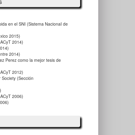
s
ida en el SNI (Sistema NacionaI de
xico 2015)
ONACyT 2014)
2014)
entre 2014)
ez Perez como la mejor tesis de
ONACyT 2012)
 Society (Sección
)
ONACyT 2006)
2006)