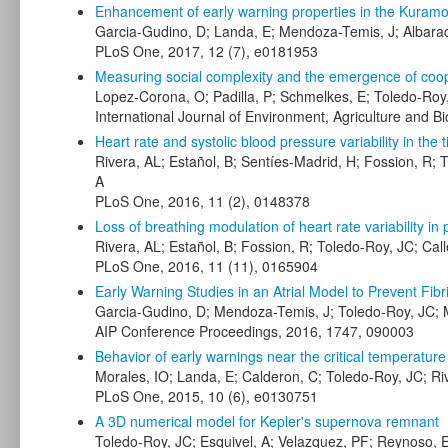
Enhancement of early warning properties in the Kuramoto
Garcia-Gudino, D; Landa, E; Mendoza-Temis, J; Albarad
PLoS One, 2017, 12 (7), e0181953
Measuring social complexity and the emergence of coope
Lopez-Corona, O; Padilla, P; Schmelkes, E; Toledo-Roy, 
International Journal of Environment, Agriculture and B
Heart rate and systolic blood pressure variability in the
Rivera, AL; Estañol, B; Sentíes-Madrid, H; Fossion, R;
A
PLoS One, 2016, 11 (2), 0148378
Loss of breathing modulation of heart rate variability in 
Rivera, AL; Estañol, B; Fossion, R; Toledo-Roy, JC; Ca
PLoS One, 2016, 11 (11), 0165904
Early Warning Studies in an Atrial Model to Prevent Fibril
Garcia-Gudino, D; Mendoza-Temis, J; Toledo-Roy, JC; Mo
AIP Conference Proceedings, 2016, 1747, 090003
Behavior of early warnings near the critical temperatur
Morales, IO; Landa, E; Calderon, C; Toledo-Roy, JC; Ri
PLoS One, 2015, 10 (6), e0130751
A 3D numerical model for Kepler's supernova remnant
Toledo-Roy, JC; Esquivel, A; Velazquez, PF; Reynoso,