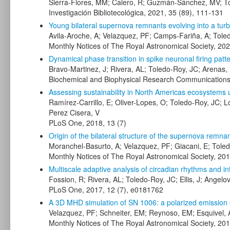
Sierra-Flores, MM; Calero, R; Guzmán-Sánchez, MV; 
Investigación Bibliotecológica, 2021, 35 (89), 111-131
Young bilateral supernova remnants evolving into a turbu
Avila-Aroche, A; Velazquez, PF; Camps-Fariña, A; Toled
Monthly Notices of The Royal Astronomical Society, 20
Dynamical phase transition in spike neuronal firing patt
Bravo-Martinez, J; Rivera, AL; Toledo-Roy, JC; Arenas, 
Biochemical and Biophysical Research Communications
Assessing sustainability in North Americas ecosystems us
Ramírez-Carrillo, E; Oliver-Lopes, O; Toledo-Roy, JC; L
Perez Cisera, V
PLoS One, 2018, 13 (7)
Origin of the bilateral structure of the supernova remn
Moranchel-Basurto, A; Velazquez, PF; Giacani, E; Toled
Monthly Notices of The Royal Astronomical Society, 20
Multiscale adaptive analysis of circadian rhythms and int
Fossion, R; Rivera, AL; Toledo-Roy, JC; Ellis, J; Angelo
PLoS One, 2017, 12 (7), e0181762
A 3D MHD simulation of SN 1006: a polarized emission s
Velazquez, PF; Schneiter, EM; Reynoso, EM; Esquivel, 
Monthly Notices of The Royal Astronomical Society, 20