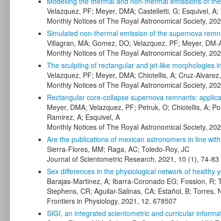
Modelling the thermal and non-thermal emissions of t
Velazquez, PF; Meyer, DMA; Castelletti, G; Esquivel, A
Monthly Notices of The Royal Astronomical Society, 20
Simulated non-thermal emission of the supernova rem
Villagran, MA; Gomez, DO; Velazquez, PF; Meyer, DM-A;
Monthly Notices of The Royal Astronomical Society, 20
The sculpting of rectangular and jet-like morphologies i
Velazquez, PF; Meyer, DMA; Chiotellis, A; Cruz-Alvarez
Monthly Notices of The Royal Astronomical Society, 20
Rectangular core-collapse supernova remnants: applica
Meyer, DMA; Velazquez, PF; Petruk, O; Chiotellis, A; P
Ramirez, A; Esquivel, A
Monthly Notices of The Royal Astronomical Society, 202
Are the publications of mexican astronomers in line wit
Sierra-Flores, MM; Raga, AC; Toledo-Roy, JC
Journal of Scientometric Research, 2021, 10 (1), 74-83
Sex differences in the physiological network of healthy 
Barajas-Martinez, A; Ibarra-Coronado EG; Fossion, R; 
Stephens, CR; Aguilar-Salinas, CA; Estañol, B; Torres, N
Frontiers in Physiology, 2021, 12, 678507
SIGI, an integrated scientometric and curricular informa