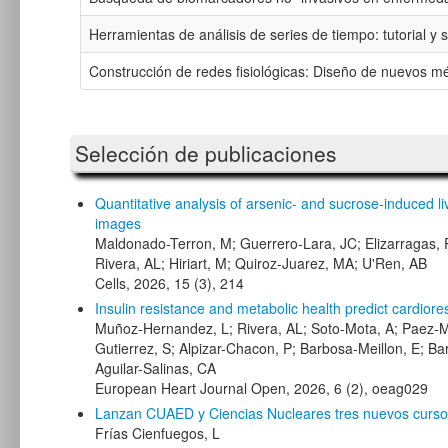
Herramientas de análisis de series de tiempo: tutorial y 
Construcción de redes fisiológicas: Diseño de nuevos m
Selección de publicaciones
Quantitative analysis of arsenic- and sucrose-induced 
images
Maldonado-Terron, M; Guerrero-Lara, JC; Elizarragas, 
Rivera, AL; Hiriart, M; Quiroz-Juarez, MA; U'Ren, AB
Cells, 2026, 15 (3), 214
Insulin resistance and metabolic health predict cardiores
Muñoz-Hernandez, L; Rivera, AL; Soto-Mota, A; Paez-May
Gutierrez, S; Alpizar-Chacon, P; Barbosa-Meillon, E; B
Aguilar-Salinas, CA
European Heart Journal Open, 2026, 6 (2), oeag029
Lanzan CUAED y Ciencias Nucleares tres nuevos curso
Frías Cienfuegos, L