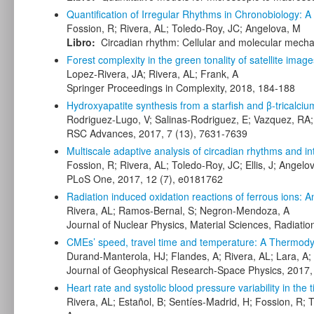
Quantification of Irregular Rhythms in Chronobiology: 
Fossion, R; Rivera, AL; Toledo-Roy, JC; Angelova, M
Libro:
Circadian rhythm: Cellular and molecular mech
Forest complexity in the green tonality of satellite image
Lopez-Rivera, JA; Rivera, AL; Frank, A
Springer Proceedings in Complexity, 2018, 184-188
Hydroxyapatite synthesis from a starfish and β-tricalc
Rodriguez-Lugo, V; Salinas-Rodriguez, E; Vazquez, RA;
RSC Advances, 2017, 7 (13), 7631-7639
Multiscale adaptive analysis of circadian rhythms and int
Fossion, R; Rivera, AL; Toledo-Roy, JC; Ellis, J; Angelo
PLoS One, 2017, 12 (7), e0181762
Radiation induced oxidation reactions of ferrous ions:
Rivera, AL; Ramos-Bernal, S; Negron-Mendoza, A
Journal of Nuclear Physics, Material Sciences, Radiation
CMEs’ speed, travel time and temperature: A Thermod
Durand-Manterola, HJ; Flandes, A; Rivera, AL; Lara, A;
Journal of Geophysical Research-Space Physics, 2017,
Heart rate and systolic blood pressure variability in the
Rivera, AL; Estañol, B; Sentíes-Madrid, H; Fossion, R;