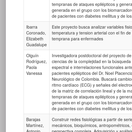
tempranas de ataques epilépticos y genera
generada en el grupo con los biomarcadores
de pacientes con diabetes mellitus y de lo
Ibarra
Este proyecto busca analizar variables fisi
Coronado,
temperatura y tension arterial con el fin 
Elizabeth
temprana para enfermades
Guadalupe
Olguín
Investigadora postdoctoral del proyecto d
Rodríguez,
ciencias de la complejidad en la búsqueda
Paola
espectral e interrelaciones funcionales ant
Vanessa
pacientes epilépticos del Dr. Noel Placenc
Neurológico de Colombia. Buscará cambios 
ritmo cardíaco (ECG) y señales del electr
de la matriz de correlación lineal y de la
tempranas de ataques epilépticos y genera
generada en el grupo con los biomarcadores
de pacientes con diabetes mellitus y de lo
Barajas
Construir redes fisiológicas a partir de s
Martínez,
mecánicos, bioquímicos, antropométricos, d
Antonio
perspectiva compleja. Adquisición y análisi