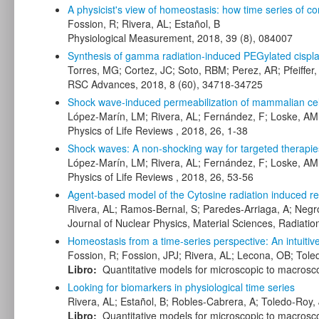
A physicist's view of homeostasis: how time series of co
Fossion, R; Rivera, AL; Estañol, B
Physiological Measurement, 2018, 39 (8), 084007
Synthesis of gamma radiation-induced PEGylated cisplat
Torres, MG; Cortez, JC; Soto, RBM; Perez, AR; Pfeiffe
RSC Advances, 2018, 8 (60), 34718-34725
Shock wave-induced permeabilization of mammalian cel
López-Marín, LM; Rivera, AL; Fernández, F; Loske, AM
Physics of Life Reviews , 2018, 26, 1-38
Shock waves: A non-shocking way for targeted therapi
López-Marín, LM; Rivera, AL; Fernández, F; Loske, AM
Physics of Life Reviews , 2018, 26, 53-56
Agent-based model of the Cytosine radiation induced re
Rivera, AL; Ramos-Bernal, S; Paredes-Arriaga, A; Neg
Journal of Nuclear Physics, Material Sciences, Radiation
Homeostasis from a time-series perspective: An intuitive i
Fossion, R; Fossion, JPJ; Rivera, AL; Lecona, OB; Toled
Libro:
Quantitative models for microscopic to macrosco
Looking for biomarkers in physiological time series
Rivera, AL; Estañol, B; Robles-Cabrera, A; Toledo-Roy, 
Libro:
Quantitative models for microscopic to macrosco