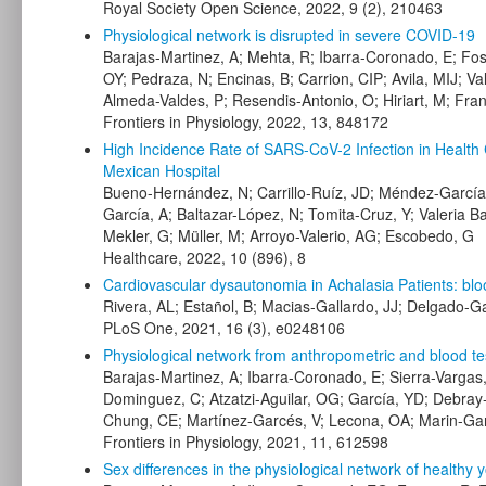
Royal Society Open Science, 2022, 9 (2), 210463
Physiological network is disrupted in severe COVID-19
Barajas-Martinez, A; Mehta, R; Ibarra-Coronado, E; Fos
OY; Pedraza, N; Encinas, B; Carrion, CIP; Avila, MIJ; V
Almeda-Valdes, P; Resendis-Antonio, O; Hiriart, M; Fran
Frontiers in Physiology, 2022, 13, 848172
High Incidence Rate of SARS-CoV-2 Infection in Health
Mexican Hospital
Bueno-Hernández, N; Carrillo-Ruíz, JD; Méndez-García
García, A; Baltazar-López, N; Tomita-Cruz, Y; Valeria B
Mekler, G; Müller, M; Arroyo-Valerio, AG; Escobedo, G
Healthcare, 2022, 10 (896), 8
Cardiovascular dysautonomia in Achalasia Patients: blood
Rivera, AL; Estañol, B; Macias-Gallardo, JJ; Delgado-Ga
PLoS One, 2021, 16 (3), e0248106
Physiological network from anthropometric and blood t
Barajas-Martinez, A; Ibarra-Coronado, E; Sierra-Vargas,
Dominguez, C; Atzatzi-Aguilar, OG; García, YD; Debray
Chung, CE; Martínez-Garcés, V; Lecona, OA; Marin-Garc
Frontiers in Physiology, 2021, 11, 612598
Sex differences in the physiological network of healthy 