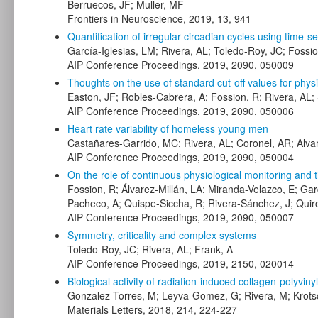
Berruecos, JF; Muller, MF
Frontiers in Neuroscience, 2019, 13, 941
Quantification of irregular circadian cycles using time-
García-Iglesias, LM; Rivera, AL; Toledo-Roy, JC; Fossi
AIP Conference Proceedings, 2019, 2090, 050009
Thoughts on the use of standard cut-off values for phy
Easton, JF; Robles-Cabrera, A; Fossion, R; Rivera, AL
AIP Conference Proceedings, 2019, 2090, 050006
Heart rate variability of homeless young men
Castañares-Garrido, MC; Rivera, AL; Coronel, AR; Alvar
AIP Conference Proceedings, 2019, 2090, 050004
On the role of continuous physiological monitoring and 
Fossion, R; Álvarez-Millán, LA; Miranda-Velazco, E; Gar
Pacheco, A; Quispe-Siccha, R; Rivera-Sánchez, J; Quiro
AIP Conference Proceedings, 2019, 2090, 050007
Symmetry, criticality and complex systems
Toledo-Roy, JC; Rivera, AL; Frank, A
AIP Conference Proceedings, 2019, 2150, 020014
Biological activity of radiation-induced collagen-polyvi
Gonzalez-Torres, M; Leyva-Gomez, G; Rivera, M; Krots
Materials Letters, 2018, 214, 224-227