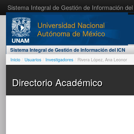
Sistema Integral de Gestión de Información del
Inicio
Contáctenos
Acceder al sistema
Sistema Integral de Gestión de Información del ICN
Inicio
/
Usuarios
/
Investigadores
/
Rivera López, Ana Leonor
Directorio Académico