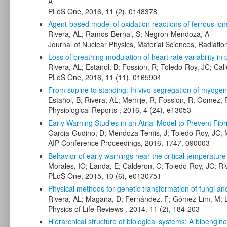
A
PLoS One, 2016, 11 (2), 0148378
Agent-based model of oxidation reactions of ferrous ion
Rivera, AL; Ramos-Bernal, S; Negron-Mendoza, A
Journal of Nuclear Physics, Material Sciences, Radiatio
Loss of breathing modulation of heart rate variability in 
Rivera, AL; Estañol, B; Fossion, R; Toledo-Roy, JC; Ca
PLoS One, 2016, 11 (11), 0165904
From supine to standing: In vivo segregation of myogen
Estañol, B; Rivera, AL; Memije, R; Fossion, R; Gomez, F
Physiological Reports , 2016, 4 (24), e13053
Early Warning Studies in an Atrial Model to Prevent Fibril
Garcia-Gudino, D; Mendoza-Temis, J; Toledo-Roy, JC; Mo
AIP Conference Proceedings, 2016, 1747, 090003
Behavior of early warnings near the critical temperatur
Morales, IO; Landa, E; Calderon, C; Toledo-Roy, JC; Ri
PLoS One, 2015, 10 (6), e0130751
Physical methods for genetic transformation of fungi an
Rivera, AL; Magaña, D; Fernández, F; Gómez-Lim, M; 
Physics of Life Reviews , 2014, 11 (2), 184-203
Hierarchical structure of biological systems: A bioengi