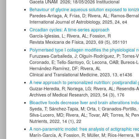
Gaceta UNAM 2026; 18/05/2026 Institucional
Behaviour of glycine aqueous solution exposed to ioniz
Paredes-Arriaga, A; Frías, D; Rivera, AL; Ramos-Berna
International Journal of Astrobiology, 2025, 24, e4
Circadian cycles: A time-series approach
García-Iglesias, L; Rivera, AL; Fossion, R
Revista Mexicana de Física, 2023, 69 (5), 051101
Polymerised type I collagen modifies the physiological 
Furuzawa-Carballeda, J; Olguín-Rodríguez, P; Torres-Vi
Coronado, E; Tello-Santoyo, G; Lecona, OAB; Bureos-L
Hernández-Ramírez, DF; Rivera, AL
Clinical and Translational Medicine, 2023, 13, e1436
A new approach to personalized nutrition: postprandial 
Guizar-Heredia, R; Noriega, LG; Rivera, AL; Resendis-A
Archives of Medical Research, 2023, 54 (3), 176
Bioactive foods decrease liver and brain alterations ind
Syeda, T; Sánchez-Tapia, M; Orta, I; Granados-Portillo,
Silva-Lucero, MD; Rivera, AL; Tovar, AR; Torres, N; Pe
Nutrients, 2022, 14 (1), 22
A non-parametric model: free analysis of actigraphic re
Marín-García, A; Fossion, R; Müller, M; Ríos-Herrera, W