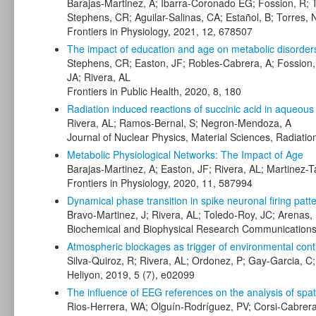
Barajas-Martinez, A; Ibarra-Coronado EG; Fossion, R; 
Stephens, CR; Aguilar-Salinas, CA; Estañol, B; Torres, N
Frontiers in Physiology, 2021, 12, 678507
The impact of education and age on metabolic disorder
Stephens, CR; Easton, JF; Robles-Cabrera, A; Fossion, 
JA; Rivera, AL
Frontiers in Public Health, 2020, 8, 180
Radiation induced reactions of succinic acid in aqueou
Rivera, AL; Ramos-Bernal, S; Negron-Mendoza, A
Journal of Nuclear Physics, Material Sciences, Radiatio
Metabolic Physiological Networks: The Impact of Age
Barajas-Martinez, A; Easton, JF; Rivera, AL; Martinez-T
Frontiers in Physiology, 2020, 11, 587994
Dynamical phase transition in spike neuronal firing patt
Bravo-Martinez, J; Rivera, AL; Toledo-Roy, JC; Arenas, 
Biochemical and Biophysical Research Communications
Atmospheric blockages as trigger of environmental cont
Silva-Quiroz, R; Rivera, AL; Ordonez, P; Gay-Garcia, C;
Heliyon, 2019, 5 (7), e02099
The influence of EEG references on the analysis of spati
Rios-Herrera, WA; Olguín-Rodríguez, PV; Corsi-Cabrera